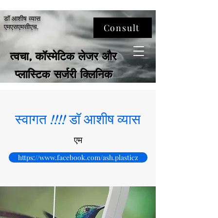
डॉ आशीष व्यास
Consult
एमएसएमसीएच.
त्वचा, कॉस्मेटिक लेजर और
प्लास्टिक सर्जरी क्लिनिक
स्वागत !!!! डॉ आशीष व्यास
एम
https://www.facebook.com/ash.plasticz